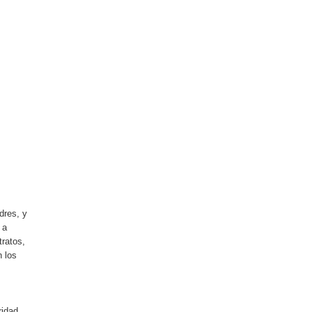
dres, y
 a
tratos,
n los
ridad