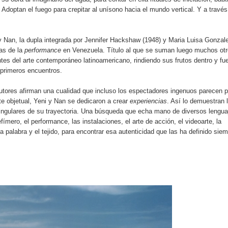
. Adoptan el fuego para crepitar al unísono hacia el mundo vertical. Y a través
i y Nan, la dupla integrada por Jennifer Hackshaw (1948) y Maria Luisa Gonzal
as de la
performance
en Venezuela. Título al que se suman luego muchos otr
ntes del arte contemporáneo latinoamericano, rindiendo sus frutos dentro y fu
 primeros encuentros.
autores afirman una cualidad que incluso los espectadores ingenuos parecen pe
e objetual, Yeni y Nan se dedicaron a crear
experiencias
. Así lo demuestran 
 singulares de su trayectoria. Una búsqueda que echa mano de diversos lengua
efímero, el performance, las instalaciones, el arte de acción, el videoarte, la
a palabra y el tejido, para encontrar esa autenticidad que las ha definido siem