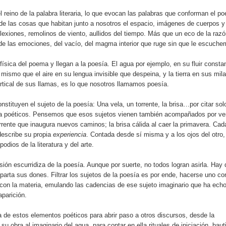
l reino de la palabra literaria, lo que evocan las palabras que conforman el p
e las cosas que habitan junto a nosotros el espacio, imágenes de cuerpos y
lexiones, remolinos de viento, aullidos del tiempo. Más que un eco de la razó
de las emociones, del vacío, del magma interior que ruge sin que le escuche
ísica del poema y llegan a la poesía. El agua por ejemplo, en su fluir consta
mismo que el aire en su lengua invisible que despeina, y la tierra en sus mil
vertical de sus llamas, es lo que nosotros llamamos poesía.
ituyen el sujeto de la poesía: Una vela, un torrente, la brisa…por citar sol
ia poéticos. Pensemos que esos sujetos vienen también acompañados por ve
rrente que inaugura nuevos caminos; la brisa cálida al caer la primavera. Cad
describe su propia
experiencia
. Contada desde sí misma y a los ojos del otro,
odios de la literatura y del arte.
isión escurridiza de la poesía. Aunque por suerte, no todos logran asirla. Hay
ta sus dones. Filtrar los sujetos de la poesía es por ende, hacerse uno con
ce con la materia, emulando las cadencias de ese sujeto imaginario que ha ech
aparición.
a de estos elementos poéticos para abrir paso a otros discursos, desde la
obra al imaginario del agua, para contar en ella rituales de iniciación, bau