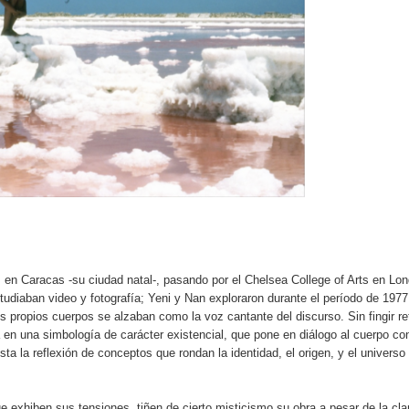
, en Caracas -su ciudad natal-, pasando por el Chelsea College of Arts en Lon
tudiaban video y fotografía; Yeni y Nan exploraron durante el período de 1977
 propios cuerpos se alzaban como la voz cantante del discurso. Sin fingir re
en una simbología de carácter existencial, que pone en diálogo al cuerpo co
ta la reflexión de conceptos que rondan la identidad, el origen, y el universo
e exhiben sus tensiones, tiñen de cierto misticismo su obra a pesar de la cla