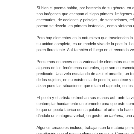
Si bien el poema habita, por herencia de su género, en e
son imágenes que escapan al signo primero. Imágenes d
escenarios, de acciones y paisajes, de sensaciones, ref
poema se devela -en primera instancia-, como síntoma 
Pero hay elementos en la naturaleza que trascienden la f
su unidad completa, es un modelo vivo de la poesía. Lo 
polen floreciente. Así también el fuego en el recorrido 
Pensemos entonces en la variedad de elementos que const
algunos de los fenómenos naturales, que son en esenc
predicado: Una vela escalando de azul el amarillo; un to
de los sujetos, en su existencia de poesía, acontece y 
alzan pues las situaciones que relata el rapsoda, en los p
El poeta y el artista estrechan sus manos así, ante la v
contemplar hondamente un elemento para que este compar
lo que un poeta fabrica con la palabra, el artista lo ha
dándole un sintagma verbal, un gesto, un
fantoma
, una 
Algunos creadores incluso, trabajan con la materia prim
ensoñación que el mismo elemento provoca. Consagran su 