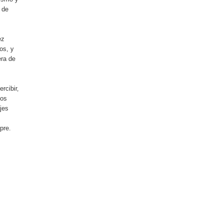
 de
ez
os, y
era de
rcibir,
los
jes
pre.