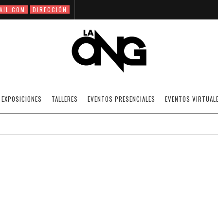
AIL.COM
DIRECCIÓN
 FUEGO. UNA NOCHE EN LLAMAS CON YEN
EXPOSICIONES
TALLERES
EVENTOS PRESENCIALES
EVENTOS VIRTUAL
/02/2021
ANTOLOGÍA MARGINAL / MORELA CAÑAS
·
ARTICULOS