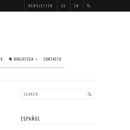
NEWSLETTER
ES
EN
I Y NAN / MORELA CAÑAS.
ES
BIBLIOTECA
CONTACTO
OFF
ESPAÑOL