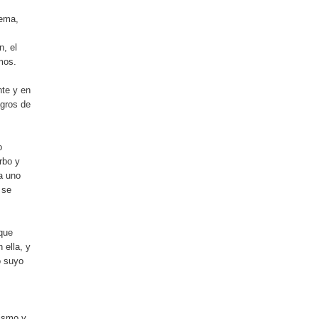
oema,
n, el
mos.
nte y en
agros de
o
rbo y
a uno
 se
 que
 ella, y
o suyo
tismo y