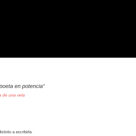
 llama es un poeta en potencia”
a de una vela
tinto a escribirla.