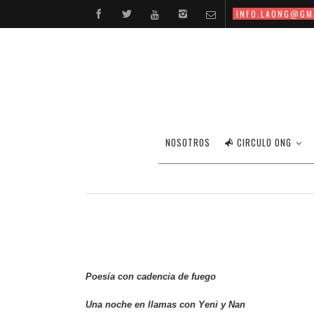
INFO.LAONG@GM
POESÍA CON CADENCIA DE
NOSOTROS
CIRCULO ONG
12
Poesía con cadencia de fuego
Una noche en llamas con Yeni y Nan