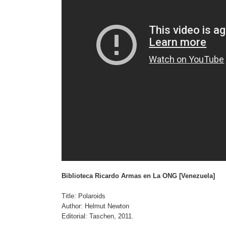
Biblioteca Ricardo Armas en La ONG [Venezuela]
Title: Polaroids
Author: Helmut Newton
Editorial: Taschen, 2011.