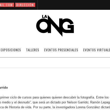
AIL.COM
DIRECCIÓN
URSOS EN LA ORGANIZACIÓN NELSON GARR
EXPOSICIONES
TALLERES
EVENTOS PRESENCIALES
EVENTOS VIRTUAL
12/02/2009
NOTICIAS
·
SIN CATEGORÍA
OFF
arrido
r ciclo de cursos para quienes quieren descubrir la fotografía. Entre los
o medio y el desnudo”, que será un dictado por Nelson Garrido; Ramón Lepag
ica de Historia de vida. Por su parte, la investigadora Lorena González dictará