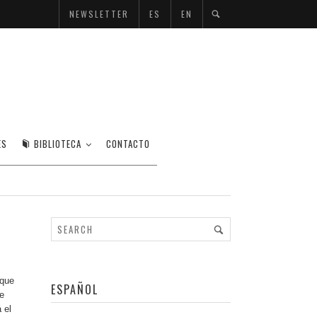
NEWSLETTER
ES
EN
IDO / EL UNIVERSAL
ES
BIBLIOTECA
CONTACTO
 que
ESPAÑOL
e
 el