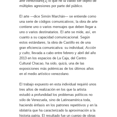
arte venezolano
[1]
lo que he la valido ser objeto de
múltiples agresiones por parte del público.
El arte —dice Simón Marchán— se entiende como
una serie de códigos comunicativos; la obra de arte
contiene uno o varios mensajes que deben llegar a
uno o varios destinatarios. El arte se mide, así, en
cuanto a su capacidad comunicacional. Según
estos estándares, la obra de Castillo es de una
gran eficiencia comunicativa: su individual,
Acción
y culto
, llevada a cabo entre febrero y abril del año
2013 en los espacios de La Caja, del Centro
Cultural Chacao, ha sido, quizá, una de las
exposiciones más polémicas de los últimos años
en el medio artístico venezolano.
El trabajo expuesto en esta individual requirió unos
tres años de realización en los que la artista
estudió a profundidad los problemas políticos no
sólo de Venezuela, sino de Latinoamérica toda,
haciendo énfasis en los patrones repetitivos y en la
idolatría que ha caracterizado la aproximación a la
historia patria. El resultado fue un cuerpo de obras