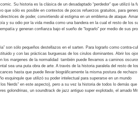
omic. Su historia es la clásica de un desadaptado “perdedor” que utilizó la f
ivo que sólo es posible en contextos de pocos refuerzos gratuitos, para gener
s directrices de poder, convirtiendo al estigma en un emblema de ataque. Am
a y su odio por la vida media como una bandera en la cual el resto de los s
empatía y generan confianza bajo el sueño de “lograrlo” por medio de sus pro
ria” son sólo pequeños destellazos en el sarten. Para lograrlo como contra-cul
tituido y con las prácticas burguesas de los cirulos dominantes. Abrir los ojo
o en los margenes de la normalidad también puede llevarnos a caminos oscuro
al sea una puta obra de arte. A través de la historia paralela del resto de lo
cances hasta que puede llevar biográficamente la misma postura de rechazo 
ño esquinqule que utilizó su poder intelectual para superarse en un mundo
los Nerds” en este aspecto), pero a su vez la historia de todos lo demás que
res golondrinas, un soundtrack de jazz antiguo super explotado, el amado Mr