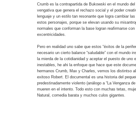
Crumb es la contrapartida de Bukowski en el mundo del c
vengativa que genera el rechazo social y el poder creat
lenguaje y un estilo tan resonante que logra cambiar la
estos personajes, porque se elevan usando su misantropí
normales que conforman la base logran reafirmarse con 
excentricidades.
Pero en realidad uno sabe que estos “éxitos de la perife
necesario un cierto balance “saludable” con el mundo ins
la mierda de la cotidianidad y aceptar el puesto de un
inestables, he ahi la enfoque que hace que este document
hermanos Crumb, Max y Charles, vemos los distintso al
exitoso Robert. El documental es una historia del peque
predestinadamente violento (análogo a “La Venganza de 
mueren en el intento. Todo esto con muchas tetas, muje
Natural, comedia barata y muchos culos gigantes.