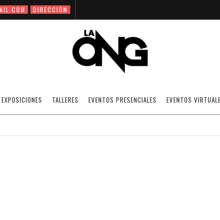
AIL.COM
DIRECCIÓN
PROYECCION DEL DOCUMENTAL: CRUMB
EXPOSICIONES
TALLERES
EVENTOS PRESENCIALES
EVENTOS VIRTUAL
03/05/2010
NOTICIAS
·
SIN CATEGORÍA
OFF