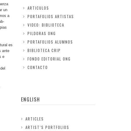
uerza
ARTICULOS
ar un
amos a
PORTAFOLIOS ARTISTAS
ub-
VIDEO: BIBLIOTECA
pias
PILDORAS ONG
PORTAFOLIOS ALUMNOS
tural es
BIBLIOTECA CRIP
s ante
s e
FONDO EDITORIAL ONG
s
CONTACTO
del
.
ENGLISH
ARTICLES
ARTIST’S PORTFOLIOS