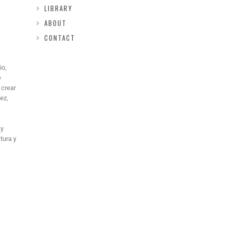
LIBRARY
ABOUT
CONTACT
io,
e
 crear
ez,
 y
tura y