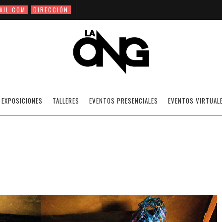
AIL.COM
DIRECCIÓN
RAÚL RODRÍGUEZ
EXPOSICIONES
TALLERES
EVENTOS PRESENCIALES
EVENTOS VIRTUAL
08/06/2020
ARTISTAS NACIONALES.
OFF