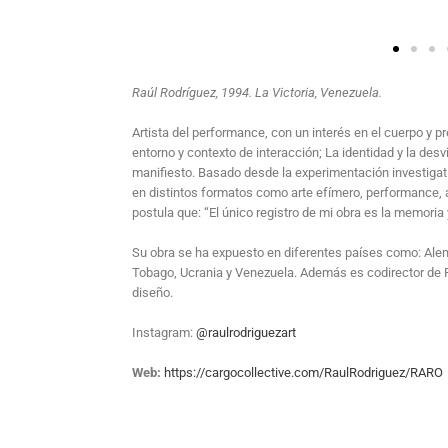
Raúl Rodríguez, 1994. La Victoria, Venezuela.
Artista del performance, con un interés en el cuerpo y p
entorno y contexto de interacción; La identidad y la des
manifiesto. Basado desde la experimentación investigativa
en distintos formatos como arte efímero, performance, ar
postula que: “El único registro de mi obra es la memoria 
Su obra se ha expuesto en diferentes países como: Alem
Tobago, Ucrania y Venezuela. Además es codirector de Po
diseño.
Instagram:
@raulrodriguezart
Web:
https://cargocollective.com/RaulRodriguez/RARO