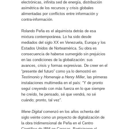
electrónicas, infinita sed de energía, distribución
asimétrica de los recursos y crisis globales
alimentadas por conflictos entre información y
contra-información.
Rolando Peña es el alquimista detrás de esa
mixtura contemporánea. Lo ha sido desde
mediados del siglo XX en Venezuela, Europa y los
Estados Unidos de Norteamérica. Su obra es
consecuencia de haberse sumergido sin prejuicios
en las condiciones de la globalización: sus
avances, crisis y formas expresivas. De creer en el
“presente del futuro” como ya lo demostró en
Testimonio
y
Homenaje a Henry Miller
, las primeras
instalaciones multimedia en el país: “Y de pronto
seguí creyendo con más fuerza en lo que siempre
he creído, he pensado, sé que vendrá, no sé
cuándo; pronto, tal vez”.
Mene Digital
comenzó en los años ochenta del
siglo veinte como un proyecto de digitalización de
la obra tridimensional de Peña en el Centro
Científico de IBM en Caracas. Participaron el