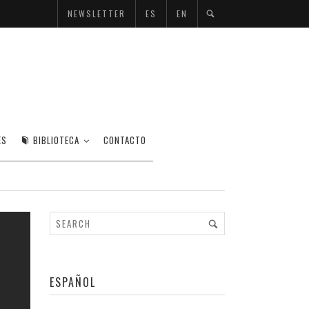
NEWSLETTER
ES
EN
RTÉSZ
ES
BIBLIOTECA
CONTACTO
ESPAÑOL