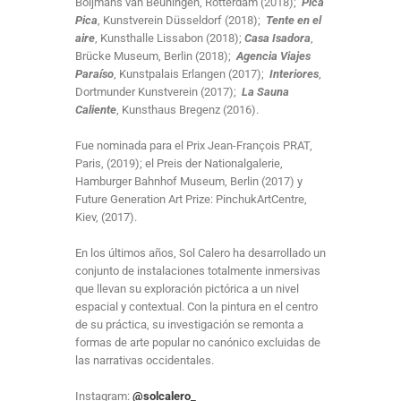
Boijmans van Beuningen, Rotterdam (2018);
Pica
Pica
, Kunstverein Düsseldorf (2018);
Tente en el
aire
, Kunsthalle Lissabon (2018);
Casa Isadora
,
Brücke Museum, Berlin (2018);
Agencia Viajes
Paraíso
, Kunstpalais Erlangen (2017);
Interiores
,
Dortmunder Kunstverein (2017);
La Sauna
Caliente
, Kunsthaus Bregenz (2016).
Fue nominada para el Prix Jean-François PRAT,
Paris, (2019); el Preis der Nationalgalerie,
Hamburger Bahnhof Museum, Berlin (2017) y
Future Generation Art Prize: PinchukArtCentre,
Kiev, (2017).
En los últimos años, Sol Calero ha desarrollado un
conjunto de instalaciones totalmente inmersivas
que llevan su exploración pictórica a un nivel
espacial y contextual. Con la pintura en el centro
de su práctica, su investigación se remonta a
formas de arte popular no canónico excluidas de
las narrativas occidentales.
Instagram:
@solcalero_