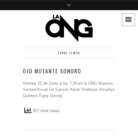
EGROJ ZEMOG
OJO MUTANTE SONORO
Viernes 22 de Junio a las 7:30 en la ONG Muestra
Sonoro/Visual Gil Sansón Kevin Orellanes Amarilys
Quintero Egroj Zemóg
957 total views