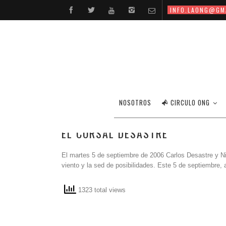
INFO.LAONG@GM
NOSOTROS
CIRCULO ONG
EL CORSAL DESASTRE
El martes 5 de septiembre de 2006 Carlos Desastre y Ni
viento y la sed de posibilidades. Este 5 de septiembre, 
1323 total views