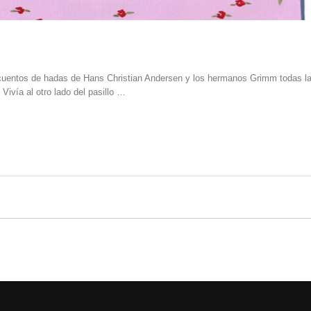
 cuentos de hadas de Hans Christian Andersen y los hermanos Grimm todas l
Vivía al otro lado del pasillo …