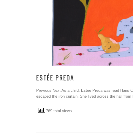
ESTÉE PREDA
Previous Next As a child, Estée Preda was read Hans Ch
escaped the iron curtain. She lived across the hall fro
769 total views