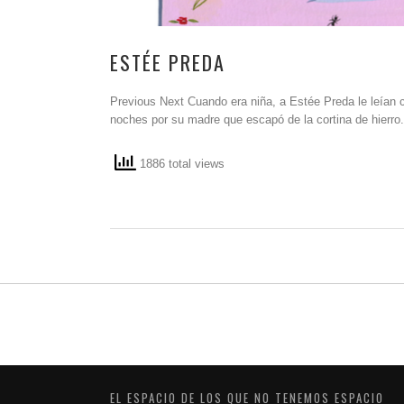
ESTÉE PREDA
Previous Next Cuando era niña, a Estée Preda le leían
noches por su madre que escapó de la cortina de hierro. 
1886 total views
EL ESPACIO DE LOS QUE NO TENEMOS ESPACIO