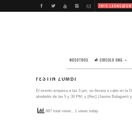
INFO.LAONG@GM
NOSOTROS
CIRCULO ONG
FESTIN ZOMBI
El evento empieza a las 3 pm, se llevara a cabo en la 
alrededor de las 5 y 30 PM, y [Rec] (Jaume Balagueró 
887 total views
, 1 views today