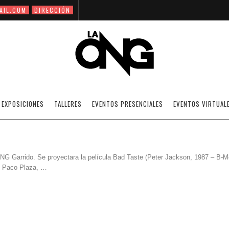
AIL.COM
DIRECCIÓN
FESTIN ZOMBI
EXPOSICIONES
TALLERES
EVENTOS PRESENCIALES
EVENTOS VIRTUAL
ONG Garrido. Se proyectara la película Bad Taste (Peter Jackson, 1987 – B-
y Paco Plaza, …