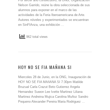
Por tercer año consecutivo, la ONG, Organización
Nelson Garrido, reúne la obra seleccionada de sus
alumnos para exponer en el marco de las
actividades de la Feria Iberoamericana de Arte.
Autores nóveles y experimentados se encuentran
en SinFIAnza, una exhibición …
962 total views
HOY NO SE FIA MAÑANA SI
Miercoles 28 de Junio, en la ONG, Inauguración de
HOY NO SE FIA MAñANA SI 7:30pm Matilde
Bruzual Carla Crazut Beto Gutierrez Angela
Hernandez Suwon Lee Ivette Martinez Liliana
Martinez Andreina Mujica Carolina Muñoz Sandro
Pequeno Alexander Pereira Maria Rodriguez …