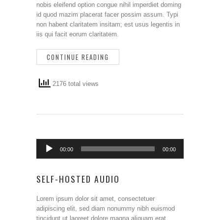
nobis eleifend option congue nihil imperdiet doming
id quod mazim placerat facer possim assum. Typi
non habent claritatem insitam; est usus legentis in
iis qui facit eorum claritatem.
CONTINUE READING
2176 total views
Audio
00:00
00:00
Player
SELF-HOSTED AUDIO
Lorem ipsum dolor sit amet, consectetuer
adipiscing elit, sed diam nonummy nibh euismod
tincidunt ut laoreet dolore magna aliquam erat