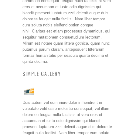
commodo consequat. feugiat nulla facilisis at vero
eros et accumsan et iusto odio dignissim qui
blandit praesent luptatum zzril delenit augue duis
dolore te feugait nulla facilisi. Nam liber tempor
cum soluta nobis eleifend option congue
nihil. Claritas est etiam processus dynamicus, qui
sequitur mutationem consuetudium lectorum.
Mirum est notare quam littera gothica, quam nunc
putamus parum claram, anteposuerit litterarum
formas humanitatis per seacula quarta decima et
quinta decima.
SIMPLE GALLERY
Duis autem vel eum iriure dolor in hendrerit in
vulputate velit esse molestie consequat, vel illum
dolore eu feugiat nulla facilisis at vero eros et
accumsan et iusto odio dignissim qui blandit
praesent luptatum zzril delenit augue duis dolore te
feugait nulla facilisi. Nam liber tempor cum soluta