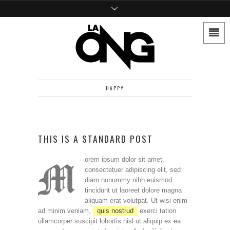
HAPPY
THIS IS A STANDARD POST
M
orem ipsum dolor sit amet,
consectetuer adipiscing elit, sed
diam nonummy nibh euismod
tincidunt ut laoreet dolore magna
aliquam erat volutpat. Ut wisi enim
ad minim veniam,
quis nostrud
exerci tation
ullamcorper suscipit lobortis nisl ut aliquip ex ea