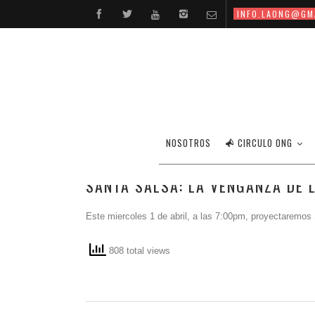
INFO.LAONG@GM
NOSOTROS
CIRCULO ONG
SANTA SALSA: LA VENGANZA DE 
Este miercoles 1 de abril, a las 7:00pm, proyectaremo
808 total views