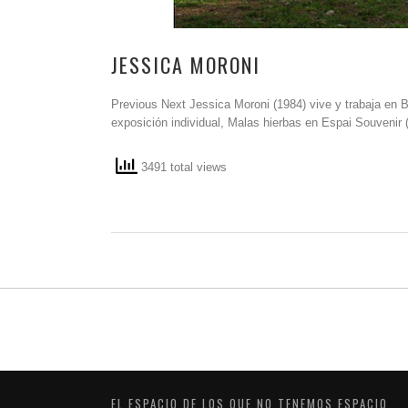
JESSICA MORONI
Previous Next Jessica Moroni (1984) vive y trabaja en 
exposición individual, Malas hierbas en Espai Souvenir 
3491 total views
EL ESPACIO DE LOS QUE NO TENEMOS ESPACIO