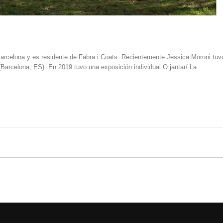
Barcelona y es residente de Fabra i Coats. Recientemente Jessica Moroni tuv
(Barcelona, ES). En 2019 tuvo una exposición individual O jantar/ La …