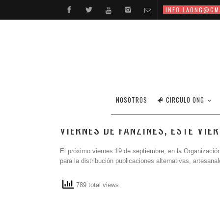
INFO.LAONG@GM
NOSOTROS
CIRCULO ONG
VIERNES DE FANZINES, ESTE VIE
El próximo viernes 19 de septiembre, en la Organizació
para la distribución publicaciones alternativas, artesan
789 total views