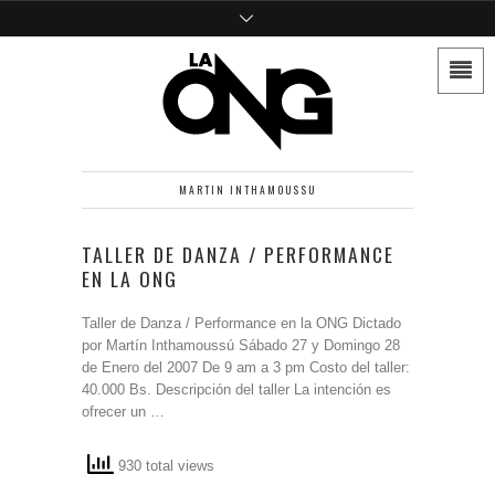
MARTIN INTHAMOUSSU
TALLER DE DANZA / PERFORMANCE
EN LA ONG
Taller de Danza / Performance en la ONG Dictado
por Martín Inthamoussú Sábado 27 y Domingo 28
de Enero del 2007 De 9 am a 3 pm Costo del taller:
40.000 Bs. Descripción del taller La intención es
ofrecer un …
930 total views