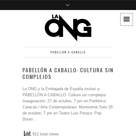
PABELLON A CABALLO
PABELLÓN A CABALLO: CULTURA SIN
COMPLEJOS
La ONG y la Embajada de España invitan a:
PABELLÓN A CABALLO: Cultura sin complejos
Inauguración: 27 de octubre, 7 pm en Periférico
Caracas / Arte Contemporáneo: Montserrat Soto 28
de octubre, 7 pm en Teatro Luis Peraza: Pep
Duran …
912 total views