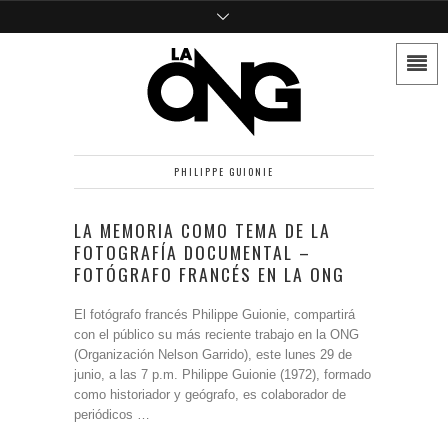
PHILIPPE GUIONIE
LA MEMORIA COMO TEMA DE LA
FOTOGRAFÍA DOCUMENTAL –
FOTÓGRAFO FRANCÉS EN LA ONG
El fotógrafo francés Philippe Guionie, compartirá
con el público su más reciente trabajo en la ONG
(Organización Nelson Garrido), este lunes 29 de
junio, a las 7 p.m. Philippe Guionie (1972), formado
como historiador y geógrafo, es colaborador de
periódicos …