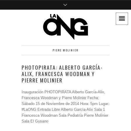
PIERE MOLINIER
PHOTOPIRATA: ALBERTO GARCÍA-
ALIX, FRANCESCA WOODMAN Y
PIERRE MOLINIER
Inauguración PHOTOPIRATA Alberto García-Alix,
Francesca Woodman y Pierre Molinier Fecha:
Sábado 15 de Noviembre de 2014 Hora: 5pm Lugar:
#LaONG Entrada Libre Alberto García-Alix Sala 1
Francesca Woodman Sala Pediatría Pierre Molinier
Sala El Gusano