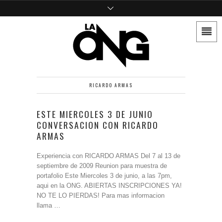
RICARDO ARMAS
ESTE MIERCOLES 3 DE JUNIO
CONVERSACION CON RICARDO
ARMAS
Experiencia con RICARDO ARMAS Del 7 al 13 de
septiembre de 2009 Reunion para muestra de
portafolio Este Miercoles 3 de junio, a las 7pm,
aqui en la ONG. ABIERTAS INSCRIPCIONES YA!
NO TE LO PIERDAS! Para mas informacion
llama …