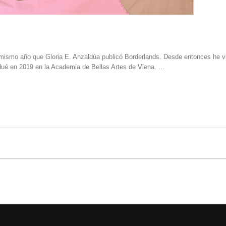
 mismo año que Gloria E. Anzaldúa publicó Borderlands. Desde entonces he v
dué en 2019 en la Academia de Bellas Artes de Viena. …