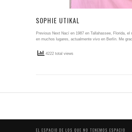
SOPHIE UTIKAL
Previous Next Nací en 1987 en Tallahassee, Florida, el
en muchos lugares, actualmente vivo en Berlín. Me gra
4222 total views
EL ESPACIO DE LOS QUE NO TENEMOS ESPACIO