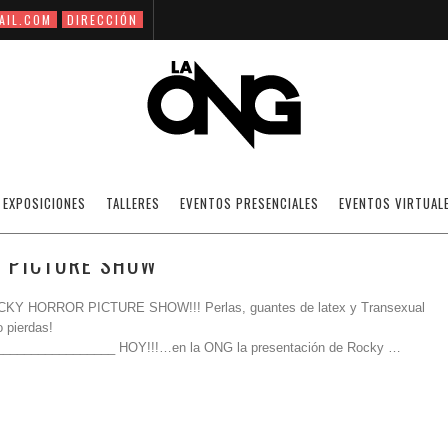
AIL.COM
DIRECCIÓN
THE ROCKY HORROR PICTURE SHOW
EXPOSICIONES
TALLERES
EVENTOS PRESENCIALES
EVENTOS VIRTUAL
R PICTURE SHOW
ROCKY HORROR PICTURE SHOW!!! Perlas, guantes de latex y Transexual
o pierdas!
________________ HOY!!!…en la ONG la presentación de Rocky …