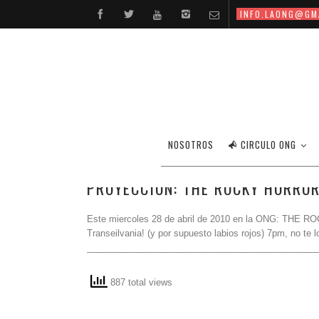
INFO.LAONG@GM
NOSOTROS
CIRCULO ONG
PROYECCION: THE ROCKY HORRO
Este miercoles 28 de abril de 2010 en la ONG: THE 
Transeilvania! (y por supuesto labios rojos) 7pm, no te l
_______________________________________________
887 total views