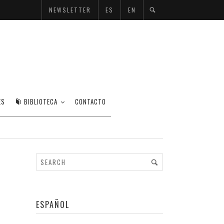
NEWSLETTER
ES
EN
ANCE)
ES
BIBLIOTECA
CONTACTO
ESPAÑOL