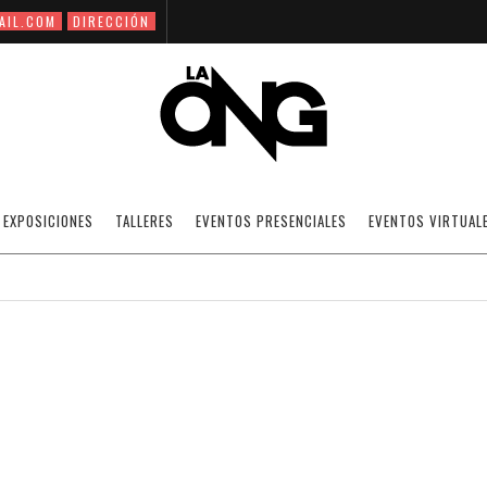
AIL.COM
DIRECCIÓN
ER BÁSICO DE ARTE CORPORAL (PERFORM
EXPOSICIONES
TALLERES
EVENTOS PRESENCIALES
EVENTOS VIRTUAL
11/02/2009
NOTICIAS
·
SIN CATEGORÍA
OFF