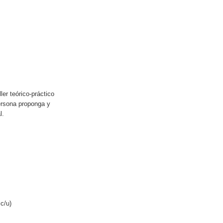
ler teórico-práctico
ersona proponga y
l.
c/u)