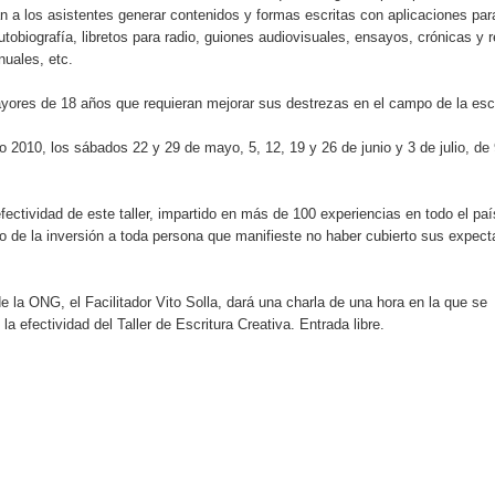
án a los asistentes generar contenidos y formas escritas con aplicaciones par
utobiografía, libretos para radio, guiones audiovisuales, ensayos, crónicas y r
nuales, etc.
ayores de 18 años que requieran mejorar sus destrezas en el campo de la escr
o 2010, los sábados 22 y 29 de mayo, 5, 12, 19 y 26 de junio y 3 de julio, de
fectividad de este taller, impartido en más de 100 experiencias en todo el paí
ero de la inversión a toda persona que manifieste no haber cubierto sus expect
 la ONG, el Facilitador Vito Solla, dará una charla de una hora en la que se
a efectividad del Taller de Escritura Creativa. Entrada libre.