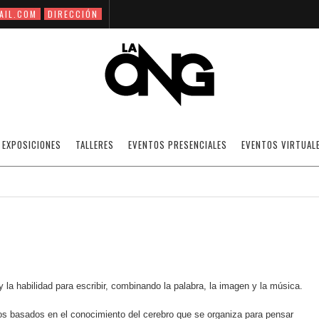
AIL.COM
DIRECCIÓN
TALLER DE ESCRITURA CREATIVA
EXPOSICIONES
TALLERES
EVENTOS PRESENCIALES
EVENTOS VIRTUAL
03/05/2010
NOTICIAS
·
SIN CATEGORÍA
OFF
 y la habilidad para escribir, combinando la palabra, la imagen y la música.
ios basados en el conocimiento del cerebro que se organiza para pensar