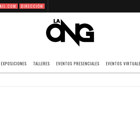
AIL.COM
DIRECCIÓN
TALLER DE FOTOGRAFÍA ANTROPOLÓGICA
EXPOSICIONES
TALLERES
EVENTOS PRESENCIALES
EVENTOS VIRTUAL
12/05/2015
NOTICIAS
OFF