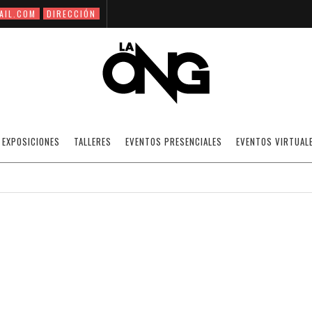
AIL.COM
DIRECCIÓN
TALLER: PHOTOSHOP PARA FOTOGRAFOS
EXPOSICIONES
TALLERES
EVENTOS PRESENCIALES
EVENTOS VIRTUAL
05/04/2009
NOTICIAS
·
SIN CATEGORÍA
OFF