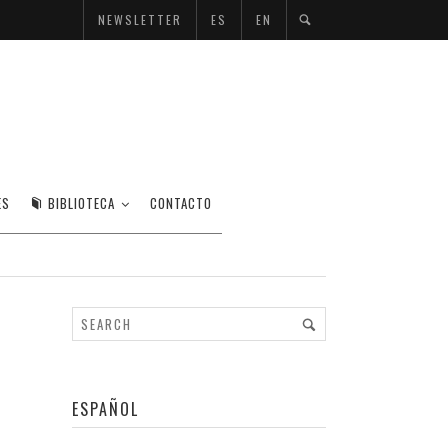
NEWSLETTER
ES
EN
ALLERES DE LA ONG
ES
BIBLIOTECA
CONTACTO
ESPAÑOL