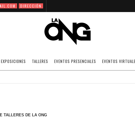
AIL.COM
DIRECCIÓN
 INCRIPCIONES PARA EL 2DO CICLO DE T
EXPOSICIONES
TALLERES
EVENTOS PRESENCIALES
EVENTOS VIRTUAL
09/03/2009
NOTICIAS
·
SIN CATEGORÍA
OFF
O DE TALLERES DE LA ONG