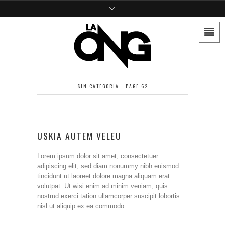
SIN CATEGORÍA - PAGE 62
USKIA AUTEM VELEU
Lorem ipsum dolor sit amet, consectetuer
adipiscing elit, sed diam nonummy nibh euismod
tincidunt ut laoreet dolore magna aliquam erat
volutpat. Ut wisi enim ad minim veniam, quis
nostrud exerci tation ullamcorper suscipit lobortis
nisl ut aliquip ex ea commodo …