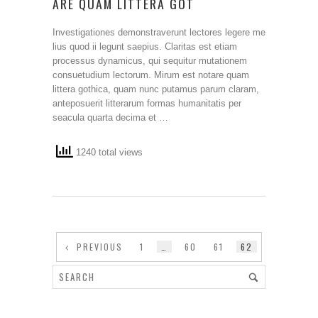
ARE QUAM LITTERA GOT
Investigationes demonstraverunt lectores legere me
lius quod ii legunt saepius. Claritas est etiam
processus dynamicus, qui sequitur mutationem
consuetudium lectorum. Mirum est notare quam
littera gothica, quam nunc putamus parum claram,
anteposuerit litterarum formas humanitatis per
seacula quarta decima et …
1240 total views
PREVIOUS
1
…
60
61
62