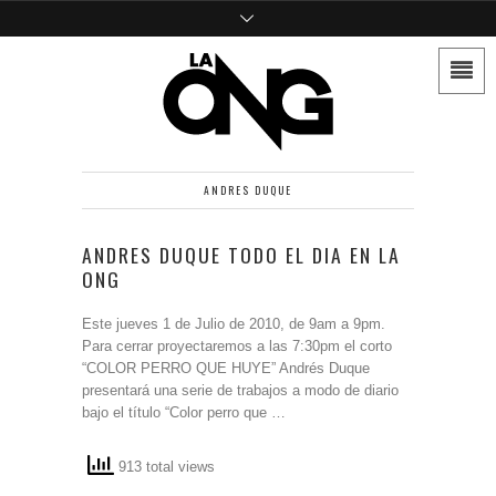
ANDRES DUQUE
ANDRES DUQUE TODO EL DIA EN LA
ONG
Este jueves 1 de Julio de 2010, de 9am a 9pm.
Para cerrar proyectaremos a las 7:30pm el corto
“COLOR PERRO QUE HUYE” Andrés Duque
presentará una serie de trabajos a modo de diario
bajo el título “Color perro que …
913 total views