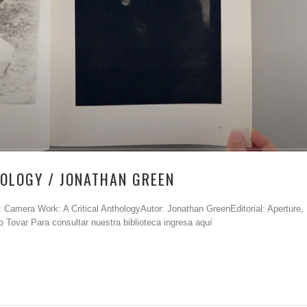
OLOGY / JONATHAN GREEN
 Camera Work: A Critical AnthologyAutor: Jonathan GreenEditorial: Aperture,
o Tovar Para consultar nuestra biblioteca ingresa aquí