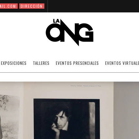
AIL.COM
DIRECCIÓN
BIBLIOTECA PÚBLICA - PAGE 6
EXPOSICIONES
TALLERES
EVENTOS PRESENCIALES
EVENTOS VIRTUAL