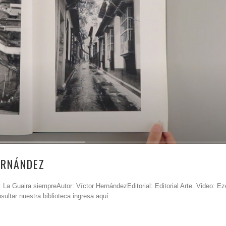
ERNÁNDEZ
La Guaira siempreAutor: Víctor HernándezEditorial: Editorial Arte. Video: Ez
ultar nuestra biblioteca ingresa aquí