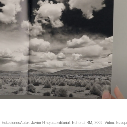
EstacionesAutor: Javier HinojosaEditorial: Editorial RM, 2009. Video: Ezequ