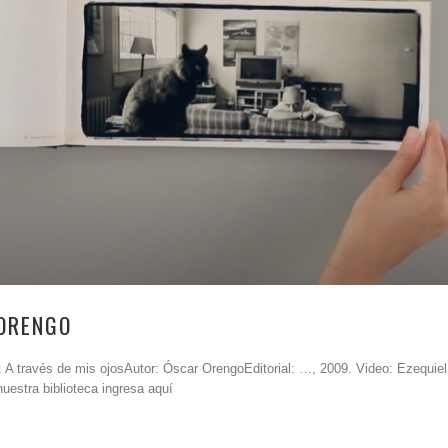
 ORENGO
 A través de mis ojosAutor: Óscar OrengoEditorial: …, 2009. Video: Ezequiel
uestra biblioteca ingresa aquí