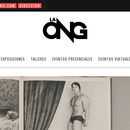
AIL.COM
DIRECCIÓN
BIBLIOTECA PÚBLICA - PAGE 4
EXPOSICIONES
TALLERES
EVENTOS PRESENCIALES
EVENTOS VIRTUAL