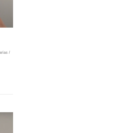
rías /