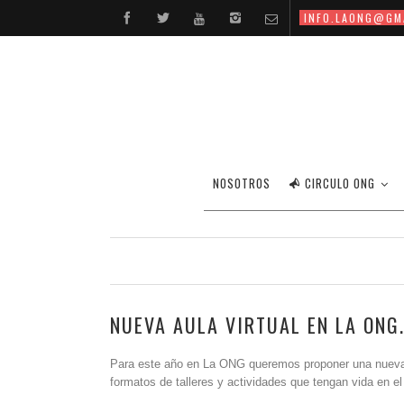
INFO.LAONG@GM
NOSOTROS
CIRCULO ONG
NUEVA AULA VIRTUAL EN LA ONG
Para este año en La ONG queremos proponer una nueva s
formatos de talleres y actividades que tengan vida en el