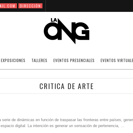
AIL.COM
DIRECCIÓN
EXPOSICIONES
TALLERES
EVENTOS PRESENCIALES
EVENTOS VIRTUAL
CRITICA DE ARTE
.
erie de dinámicas en función de traspasar las fronteras entre países, gene
 espacio digital. La intención es generar un sensación de pertenencia, …