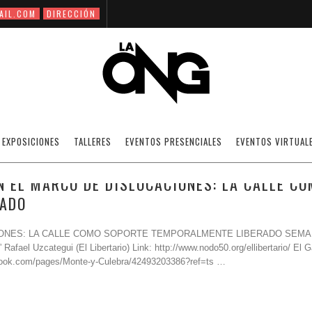
AIL.COM
DIRECCIÓN
S: LA CALLE COMO SOPORTE TEMPORALM
EXPOSICIONES
TALLERES
EVENTOS PRESENCIALES
EVENTOS VIRTUAL
 EL MARCO DE DISLOCACIONES: LA CALLE C
RADO
LOCACIONES: LA CALLE COMO SOPORTE TEMPORALMENTE LIBERADO SEMA
ael Uzcategui (El Libertario) Link: http://www.nodo50.org/ellibertario/ El 
book.com/pages/Monte-y-Culebra/42493203386?ref=ts …