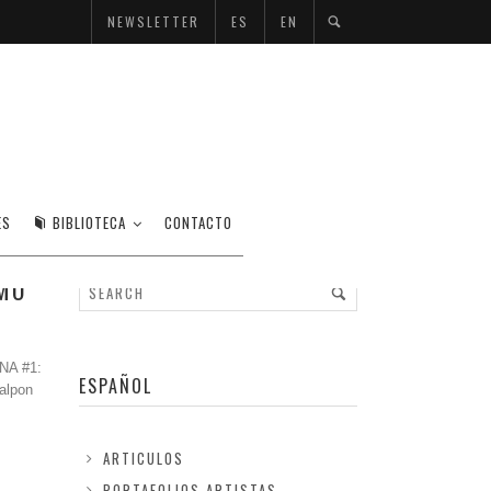
NEWSLETTER
ES
EN
ENTE LIBERADO
ES
BIBLIOTECA
CONTACTO
OMO
NA #1:
ESPAÑOL
Galpon
ARTICULOS
PORTAFOLIOS ARTISTAS