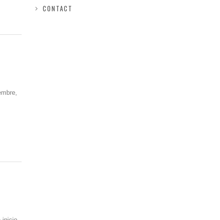
CONTACT
embre,
 inicio