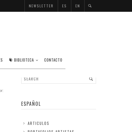
NEWSLETTER
ES
EN
AS
ES
BIBLIOTECA
CONTACTO
or:
ESPAÑOL
ARTICULOS
PORTAFOLIOS ARTISTAS