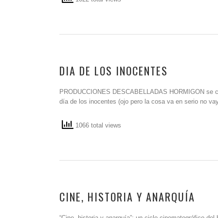
DIA DE LOS INOCENTES
PRODUCCIONES DESCABELLADAS HORMIGON se complace e
día de los inocentes (ojo pero la cosa va en serio no v
1066 total views
CINE, HISTORIA Y ANARQUÍA
“Cine, historia y anarquía”: un ciclo cinematográfico del 