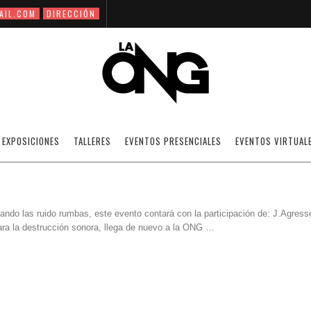
AIL.COM
DIRECCIÓN
ORMIGON PRODUCCIONES DESCABELLAD
EXPOSICIONES
TALLERES
EVENTOS PRESENCIALES
EVENTOS VIRTUAL
ndo las ruido rumbas, este evento contará con la participación de: J.Agress
s para la destrucción sonora, llega de nuevo a la ONG …