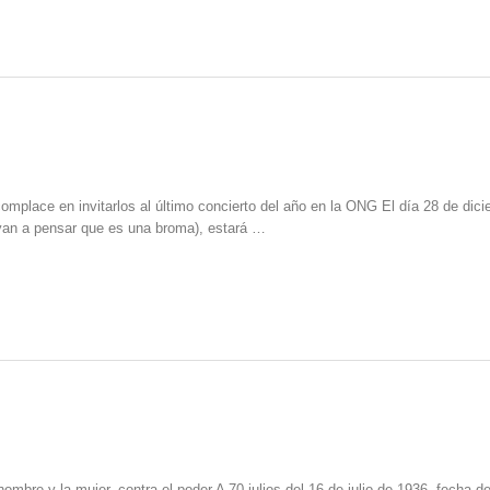
n invitarlos al último concierto del año en la ONG El día 28 de dici
ayan a pensar que es una broma), estará …
hombre y la mujer, contra el poder A 70 julios del 16 de julio de 1936, fecha de