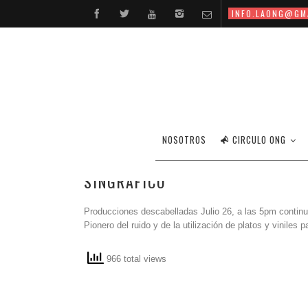
INFO.LAONG@GM
H
NOSOTROS
CIRCULO ONG
SINGRÁFICO
Producciones descabelladas Julio 26, a las 5pm continua
Pionero del ruido y de la utilización de platos y vinile
966 total views