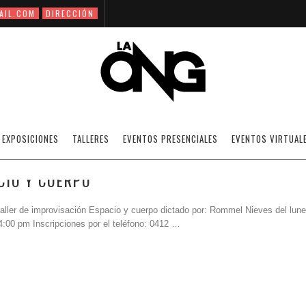
AIL.COM
DIRECCIÓN
IMPROVISACION
EXPOSICIONES
TALLERES
EVENTOS PRESENCIALES
EVENTOS VIRTUAL
CIO Y CUERPO
ller de improvisación Espacio y cuerpo dictado por: Rommel Nieves del lune
:00 pm Inscripciones por el teléfono: 0412 …