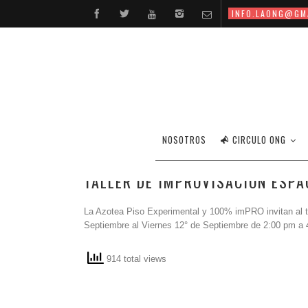
INFO.LAONG@GM
NOSOTROS
CIRCULO ONG
TALLER DE IMPROVISACION ESPA
La Azotea Piso Experimental y 100% imPRO invitan al ta
Septiembre al Viernes 12° de Septiembre de 2:00 pm a 4
914 total views