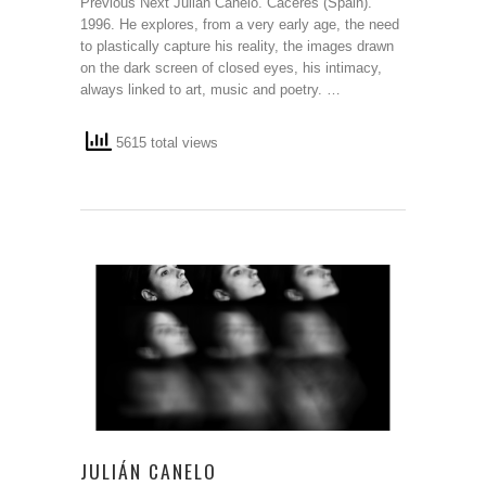
Previous Next Julián Canelo. Cáceres (Spain).
1996. He explores, from a very early age, the need
to plastically capture his reality, the images drawn
on the dark screen of closed eyes, his intimacy,
always linked to art, music and poetry. …
5615 total views
JULIÁN CANELO