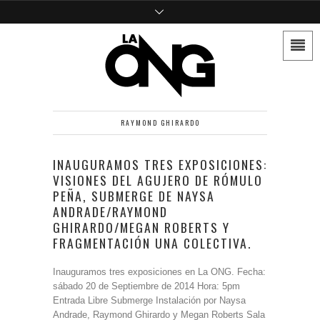
RAYMOND GHIRARDO
INAUGURAMOS TRES EXPOSICIONES:
VISIONES DEL AGUJERO DE RÓMULO
PEÑA, SUBMERGE DE NAYSA
ANDRADE/RAYMOND
GHIRARDO/MEGAN ROBERTS Y
FRAGMENTACIÓN UNA COLECTIVA.
Inauguramos tres exposiciones en La ONG. Fecha:
sábado 20 de Septiembre de 2014 Hora: 5pm
Entrada Libre Submerge Instalación por Naysa
Andrade, Raymond Ghirardo y Megan Roberts Sala