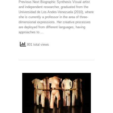
Previous Next Biographic Synthesis Visual artist
and independent researcher, graduated from the
Universidad de Los Andes-Venezuela (2010), where
she is currently a professor in the area of three-
dimensional expressions. Her creative processes
are deployed from different languages, having
approaches to …
801 total views