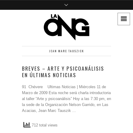
JEAN MARC TAUSZICK
BREVES – ARTE Y PSICOANÁLISIS
EN ÚLTIMAS NOTICIAS
91 Chévere Ultimas Noticias | Miércoles 11 de
Marzo de 2009 Esta noche será charla introductoria
al taller “Arte y psicoanálisis” Hoy a las 7:30 pm, en
la sede de la Organización Nelson Garrido, en Las
Acacias, Jean Marc Tauszik …
712 total views