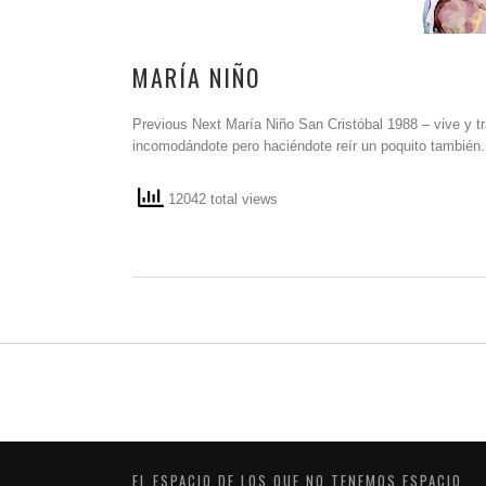
MARÍA NIÑO
Previous Next María Niño San Cristóbal 1988 – vive y tr
incomodándote pero haciéndote reír un poquito también
12042 total views
EL ESPACIO DE LOS QUE NO TENEMOS ESPACIO