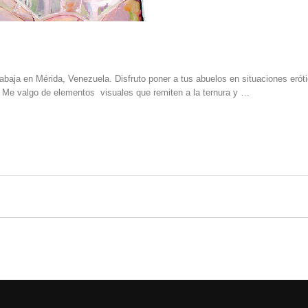
abaja en Mérida, Venezuela. Disfruto poner a tus abuelos en situaciones erót
. Me valgo de elementos visuales que remiten a la ternura y …