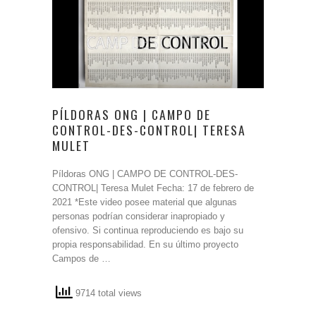
PÍLDORAS ONG | CAMPO DE
CONTROL-DES-CONTROL| TERESA
MULET
Píldoras ONG | CAMPO DE CONTROL-DES-
CONTROL| Teresa Mulet Fecha: 17 de febrero de
2021 *Este video posee material que algunas
personas podrían considerar inapropiado y
ofensivo. Si continua reproduciendo es bajo su
propia responsabilidad. En su último proyecto
Campos de …
9714 total views