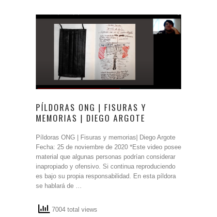
PÍLDORAS ONG | FISURAS Y
MEMORIAS | DIEGO ARGOTE
Píldoras ONG | Fisuras y memorias| Diego Argote
Fecha: 25 de noviembre de 2020 *Este video posee
material que algunas personas podrían considerar
inapropiado y ofensivo. Si continua reproduciendo
es bajo su propia responsabilidad. En esta píldora
se hablará de …
7004 total views