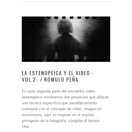
LA ESTENOPEICA Y EL VIDEO -
VOL.2- / RÓMULO PEÑA
En esta segunda parte del encuentro video-
estenopeico mostramos dos proyectos que utilizan
una técnica específica que paradójicamente
contrasta con el concepto de video, imagen en
movimiento, aquí se inspiran en el espíritu
primigenio de la fotografía, congelar el tiempo.
Una …