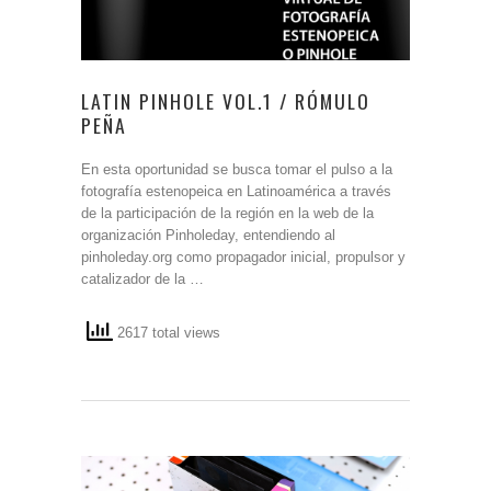
LATIN PINHOLE VOL.1 / RÓMULO
PEÑA
En esta oportunidad se busca tomar el pulso a la
fotografía estenopeica en Latinoamérica a través
de la participación de la región en la web de la
organización Pinholeday, entendiendo al
pinholeday.org como propagador inicial, propulsor y
catalizador de la …
2617 total views