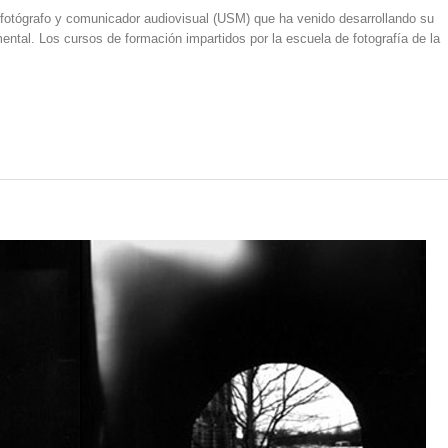
fotógrafo y comunicador audiovisual (USM) que ha venido desarrollando su
imental. Los cursos de formación impartidos por la escuela de fotografía de la