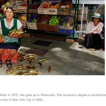
ires in 1975, she grew up in Venezuela. She received a degree in architectur
o live in New York City in 2000, …