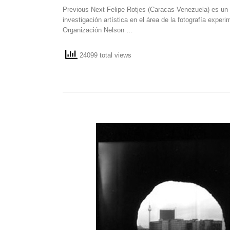
Previous Next Felipe Rotjes (Caracas-Venezuela) es un 
investigación artística en el área de la fotografía exper
Organización Nelson …
24099 total views