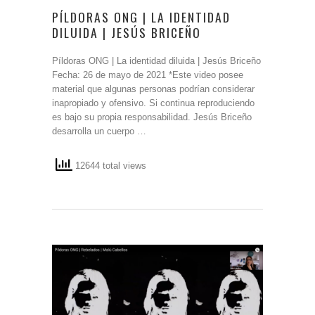
PÍLDORAS ONG | LA IDENTIDAD
DILUIDA | JESÚS BRICEÑO
Píldoras ONG | La identidad diluida | Jesús Briceño
Fecha: 26 de mayo de 2021 *Este video posee
material que algunas personas podrían considerar
inapropiado y ofensivo. Si continua reproduciendo
es bajo su propia responsabilidad. Jesús Briceño
desarrolla un cuerpo …
12644 total views