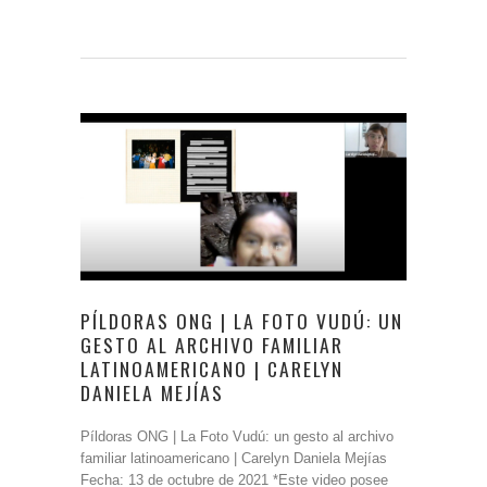
PÍLDORAS ONG | LA FOTO VUDÚ: UN
GESTO AL ARCHIVO FAMILIAR
LATINOAMERICANO | CARELYN
DANIELA MEJÍAS
Píldoras ONG | La Foto Vudú: un gesto al archivo
familiar latinoamericano | Carelyn Daniela Mejías
Fecha: 13 de octubre de 2021 *Este video posee