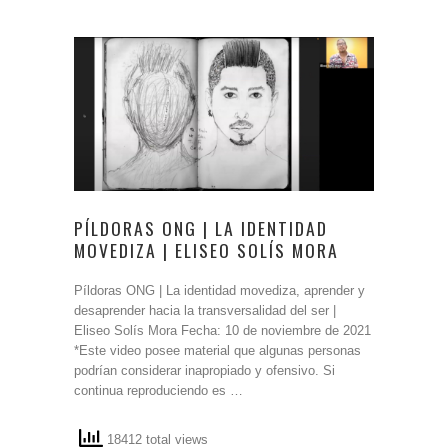
PÍLDORAS ONG | LA IDENTIDAD
MOVEDIZA | ELISEO SOLÍS MORA
Píldoras ONG | La identidad movediza, aprender y
desaprender hacia la transversalidad del ser |
Eliseo Solís Mora Fecha: 10 de noviembre de 2021
*Este video posee material que algunas personas
podrían considerar inapropiado y ofensivo. Si
continua reproduciendo es …
18412 total views